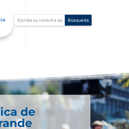
cia
ica de
rande