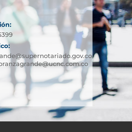
ión:
65399
ico:
rande@supernotariado.gov.co
labranzagrande@ucnc.com.co