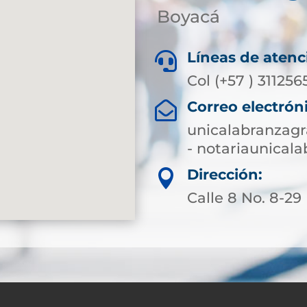
Boyacá
Líneas de atenc

Col (+57 ) 31125
Correo electrón

unicalabranzag
- notariaunica
Dirección:

Calle 8 No. 8-29