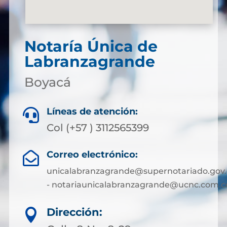
Notaría Única de
Labranzagrande
Boyacá
Líneas de atención:

Col (+57 ) 3112565399
Correo electrónico:

unicalabranzagrande@supernotariado.gov.
- notariaunicalabranzagrande@ucnc.com.c
Dirección:
