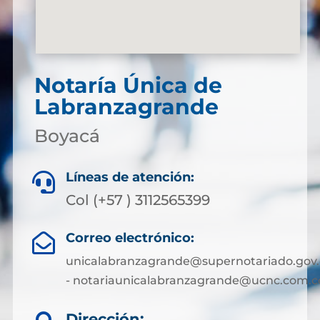
Notaría Única de
Labranzagrande
Boyacá
Líneas de atención:

Col (+57 ) 3112565399
Correo electrónico:

unicalabranzagrande@supernotariado.gov.
- notariaunicalabranzagrande@ucnc.com.c
Dirección: