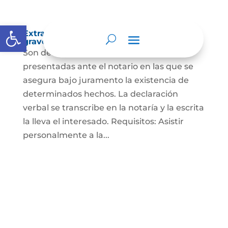
Abrir barra de herramientas
Extra-proceso o declaración bajo la
gravedad de juramento
Son declaraciones verbales o escritas
presentadas ante el notario en las que se
asegura bajo juramento la existencia de
determinados hechos. La declaración
verbal se transcribe en la notaría y la escrita
la lleva el interesado. Requisitos: Asistir
personalmente a la...