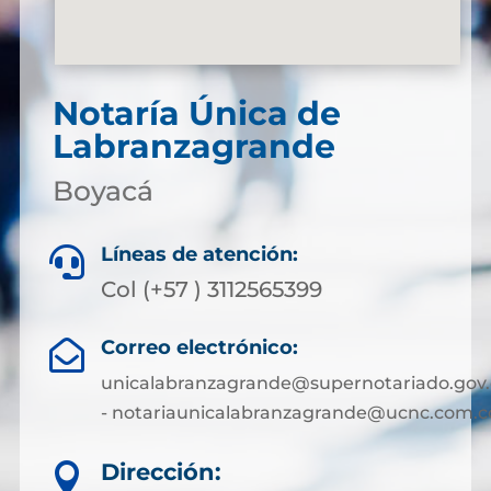
Notaría Única de
Labranzagrande
Boyacá
Líneas de atención:

Col (+57 ) 3112565399
Correo electrónico:

unicalabranzagrande@supernotariado.gov.
- notariaunicalabranzagrande@ucnc.com.c
Dirección:
