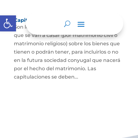
Abrir barra de herramientas
Capitulaciones Matrimoniales
Son los acuerdos que hacen las personas
que se van a casar (por matrimonio civil o
matrimonio religioso) sobre los bienes que
tienen o podrán tener, para incluirlos o no
en la futura sociedad conyugal que nacerá
por el hecho del matrimonio. Las
capitulaciones se deben...