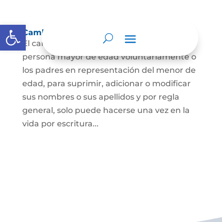
Abrir barra de herramientas
Cambio Nombre
El cambio de nombre lo podrá hacer la
persona mayor de edad voluntariamente o
los padres en representación del menor de
edad, para suprimir, adicionar o modificar
sus nombres o sus apellidos y por regla
general, solo puede hacerse una vez en la
vida por escritura...