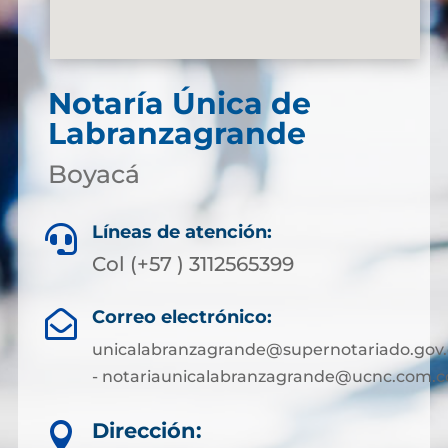
Notaría Única de
Labranzagrande
Boyacá
Líneas de atención:

Col (+57 ) 3112565399
Correo electrónico:

unicalabranzagrande@supernotariado.gov.
- notariaunicalabranzagrande@ucnc.com.c
Dirección:
