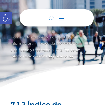
Abrir barra de herramientas
Home
Instrumentos de gestión de la
9
información.
Índice de información
9
clasificada y reservada
7.1.2 Índice de
9
información clasificada y reservada
7.1.2 Índice de