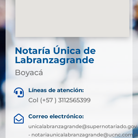
Notaría Única de
Labranzagrande
Boyacá
Líneas de atención:

Col (+57 ) 3112565399
Correo electrónico:

unicalabranzagrande@supernotariado.gov.
- notariaunicalabranzagrande@ucnc.com.c