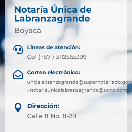
Notaría Única de
Labranzagrande
Boyacá
Líneas de atención:

Col (+57 ) 3112565399
Correo electrónico:

unicalabranzagrande@supernotariado.gov.
- notariaunicalabranzagrande@ucnc.com.c
Dirección:

Calle 8 No. 8-29